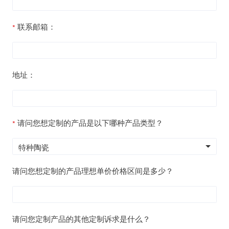
联系邮箱：
地址：
请问您想定制的产品是以下哪种产品类型？
特种陶瓷
请问您想定制的产品理想单价价格区间是多少？
请问您定制产品的其他定制诉求是什么？