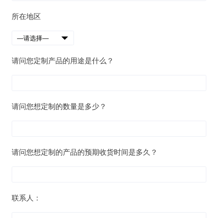
所在地区
请问您定制产品的用途是什么？
请问您想定制的数量是多少？
请问您想定制的产品的预期收货时间是多久？
联系人：