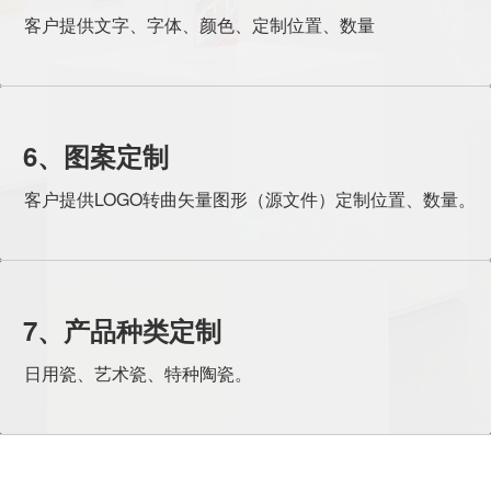
客户提供文字、字体、颜色、定制位置、数量
6、图案定制
客户提供LOGO转曲矢量图形（源文件）定制位置、数量。
7、产品种类定制
日用瓷、艺术瓷、特种陶瓷。