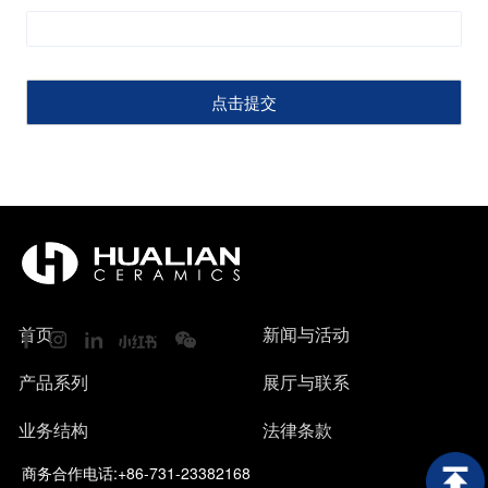
点击提交
首页
新闻与活动
产品系列
展厅与联系
业务结构
法律条款
商务合作电话:+86-731-23382168